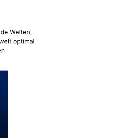
eide Welten,
welt optimal
en