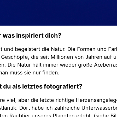
 was inspiriert dich?
rt und begeistert die Natur. Die Formen und Fa
n Geschöpfe, die seit Millionen von Jahren auf 
en. Die Natur hält immer wieder große Ãœberra
man muss sie nur finden.
 du als letztes fotografiert?
ere viel, aber die letzte richtige Herzensangele
Atlantik. Dort habe ich zahlreiche Unterwasse
en Raubtier unseres Planeten erlebt. (siehe Bil