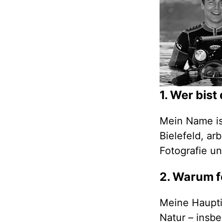
1. Wer bist
Mein Name is
Bielefeld, ar
Fotografie u
2. Warum f
Meine Haupti
Natur – insb