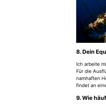
8. Dein Eq
Ich arbeite m
Für die Ausf
namhaften He
findet an ei
9. Wie häu