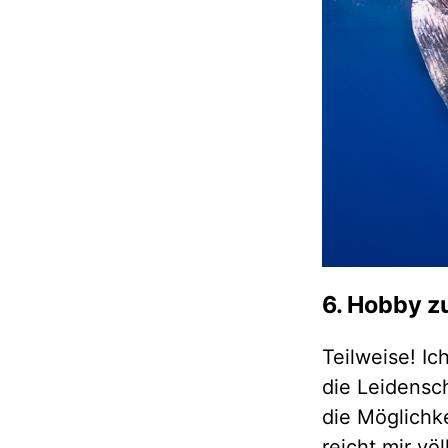
6. Hobby z
Teilweise! I
die Leidensc
die Möglichke
reicht mir völ