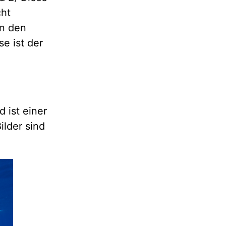
ht
on den
e ist der
d ist einer
ilder sind