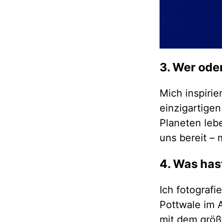
3. Wer oder
Mich inspirie
einzigartige
Planeten leb
uns bereit – 
4. Was hast
Ich fotografi
Pottwale im 
mit dem größt