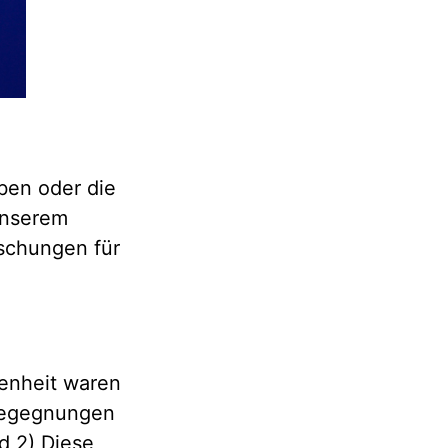
rben oder die
unserem
schungen für
genheit waren
rbegegnungen
d 2) Diese