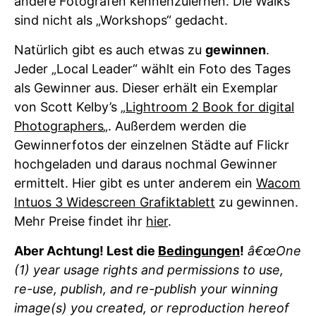
andere Fotografen kennenzulernen. Die Walks
sind nicht als „Workshops“ gedacht.
Natürlich gibt es auch etwas zu
gewinnen
.
Jeder „Local Leader“ wählt ein Foto des Tages
als Gewinner aus. Dieser erhält ein Exemplar
von Scott Kelby’s „
Lightroom 2 Book for digital
Photographers
„. Außerdem werden die
Gewinnerfotos der einzelnen Städte auf Flickr
hochgeladen und daraus nochmal Gewinner
ermittelt. Hier gibt es unter anderem ein
Wacom
Intuos 3 Widescreen Grafiktablett
zu gewinnen.
Mehr Preise findet ihr
hier
.
Aber Achtung! Lest die
Bedingungen
!
â€œOne
(1) year usage rights and permissions to use,
re-use, publish, and re-publish your winning
image(s) you created, or reproduction hereof