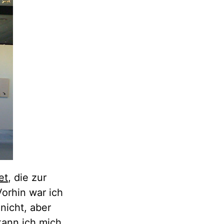
et
, die zur
orhin war ich
nicht, aber
kann ich mich