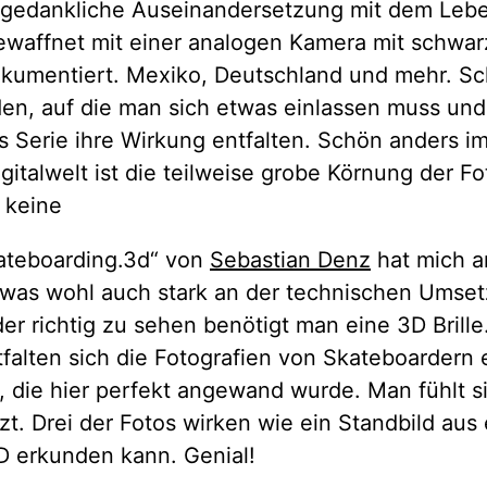
-gedankliche Auseinandersetzung mit dem Leben
bewaffnet mit einer analogen Kamera mit schwar
okumentiert. Mexiko, Deutschland und mehr. Sc
den, auf die man sich etwas einlassen muss und 
 Serie ihre Wirkung entfalten. Schön anders i
igitalwelt ist die teilweise grobe Körnung der Fo
 keine
kateboarding.3d“ von
Sebastian Denz
hat mich a
 was wohl auch stark an der technischen Umsetz
er richtig zu sehen benötigt man eine 3D Brill
tfalten sich die Fotografien von Skateboardern er
, die hier perfekt angewand wurde. Man fühlt si
t. Drei der Fotos wirken wie ein Standbild aus
D erkunden kann. Genial!