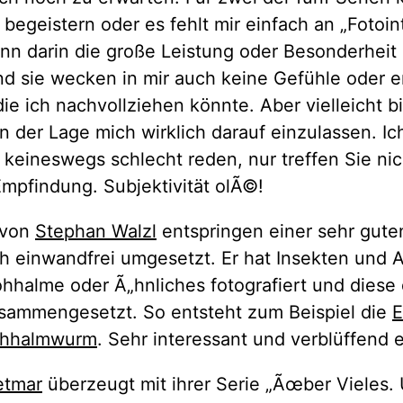
 begeistern oder es fehlt mir einfach an „Fotoint
nn darin die große Leistung oder Besonderheit 
d sie wecken in mir auch keine Gefühle oder e
ie ich nachvollziehen könnte. Aber vielleicht b
in der Lage mich wirklich darauf einzulassen. I
 keineswegs schlecht reden, nur treffen Sie ni
Empfindung. Subjektivität olÃ©!
 von
Stephan Walzl
entspringen einer sehr gute
h einwandfrei umgesetzt. Er hat Insekten und A
rohhalme oder Ã„hnliches fotografiert und dies
ammengesetzt. So entsteht zum Beispiel die
E
ohhalmwurm
. Sehr interessant und verblüffend 
etmar
überzeugt mit ihrer Serie „Ãœber Vieles. 