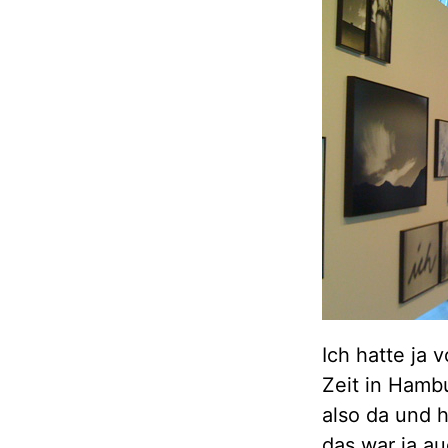
Ich hatte ja
Zeit in Hamb
also da und h
das war ja au