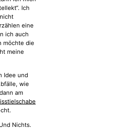
ellekt“. Ich
nicht
rzählen eine
in ich auch
ch möchte die
cht meine
n Idee und
bfälle, wie
e dann am
isstielschabe
echt.
Und Nichts.