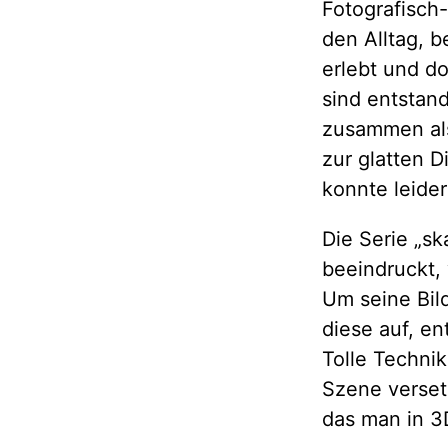
Fotografisch
den Alltag, 
erlebt und d
sind entstan
zusammen als
zur glatten D
konnte leider
Die Serie „s
beeindruckt,
Um seine Bild
diese auf, en
Tolle Technik
Szene versetz
das man in 3