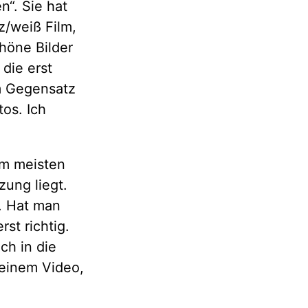
“. Sie hat
z/weiß Film,
höne Bilder
die erst
m Gegensatz
tos. Ich
m meisten
ung liegt.
e. Hat man
st richtig.
ch in die
 einem Video,