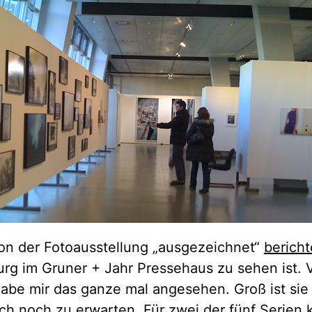
 von der Fotoausstellung „ausgezeichnet“
bericht
urg im Gruner + Jahr Pressehaus zu sehen ist. V
abe mir das ganze mal angesehen. Groß ist sie 
ch noch zu erwarten. Für zwei der fünf Serien 