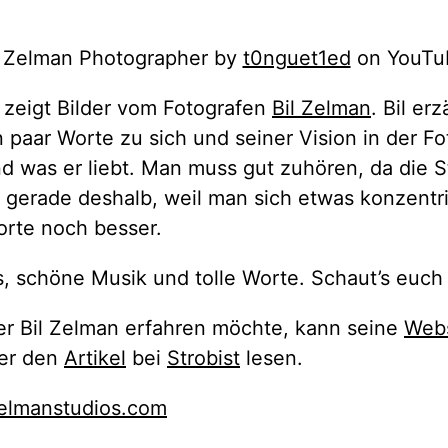
l Zelman Photographer by
t0nguet1ed
on YouTu
 zeigt Bilder vom Fotografen
Bil Zelman
. Bil erz
paar Worte zu sich und seiner Vision in der Fo
nd was er liebt. Man muss gut zuhören, da die 
er gerade deshalb, weil man sich etwas konzentr
orte noch besser.
, schöne Musik und tolle Worte. Schaut’s euch
r Bil Zelman erfahren möchte, kann seine
Webs
er den
Artikel
bei
Strobist
lesen.
elmanstudios.com