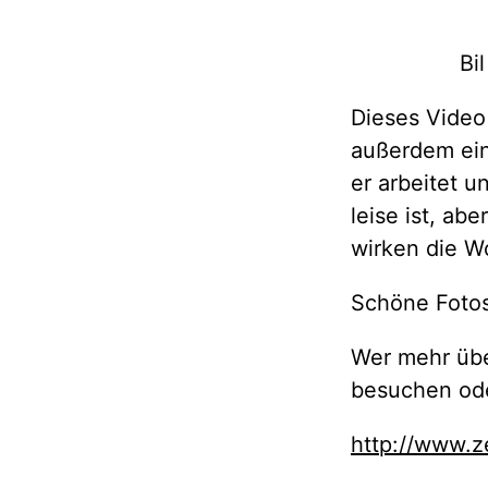
Bi
Dieses Video
außerdem ein 
er arbeitet u
leise ist, ab
wirken die W
Schöne Fotos
Wer mehr übe
besuchen od
http://www.z