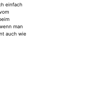
ch einfach
 vom
 beim
m wenn man
nt auch wie