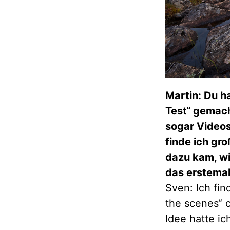
Martin: Du h
Test“ gemacht
sogar Videos
finde ich gr
dazu kam, wie
das erstemal
Sven: Ich fi
the scenes“ 
Idee hatte ic