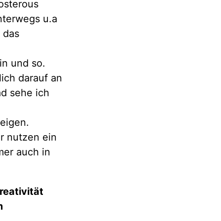
Posterous
nterwegs u.a
 das
in und so.
ich darauf an
ad sehe ich
zeigen.
r nutzen ein
mer auch in
reativität
m