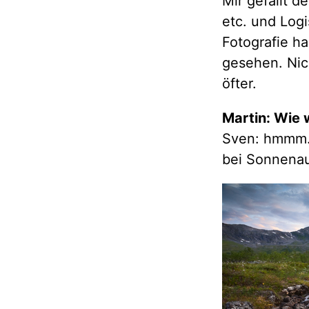
Mir gefällt d
etc. und Logi
Fotografie h
gesehen. Nic
öfter.
Martin: Wie 
Sven: hmmm..
bei Sonnenauf