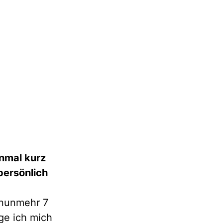
onmal kurz
persönlich
 nunmehr 7
ge ich mich