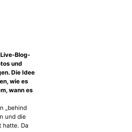
„Live-Blog-
otos und
en. Die Idee
en, wie es
lem, wann es
in „behind
n und die
t hatte. Da