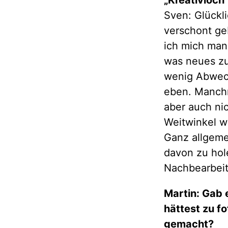
Sven: Glückl
verschont ge
ich mich man
was neues zu
wenig Abwech
eben. Manchm
aber auch nic
Weitwinkel w
Ganz allgeme
davon zu hole
Nachbearbei
Martin: Gab 
hättest zu f
gemacht?