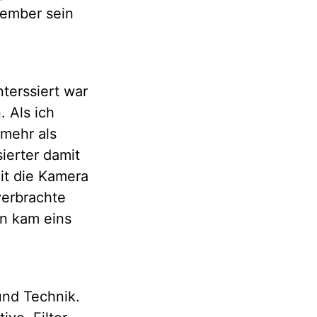
vember sein
nterssiert war
 Als ich
 mehr als
ierter damit
it die Kamera
verbrachte
nn kam eins
und Technik.