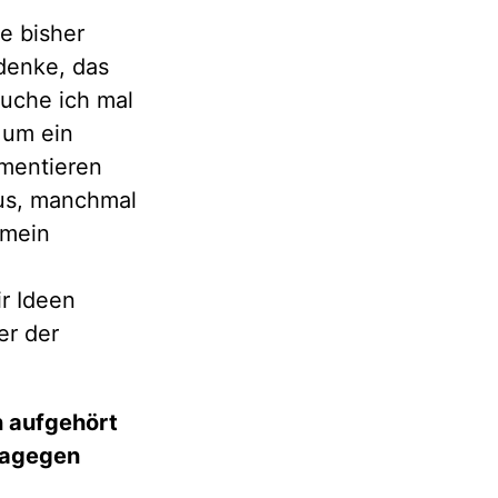
e bisher
 denke, das
uche ich mal
 um ein
imentieren
us, manchmal
 mein
r Ideen
er der
n aufgehört
 dagegen