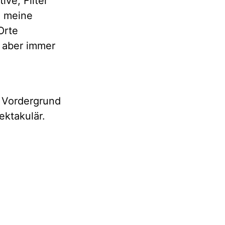
ive, Filter
h meine
Orte
, aber immer
 Vordergrund
ektakulär.