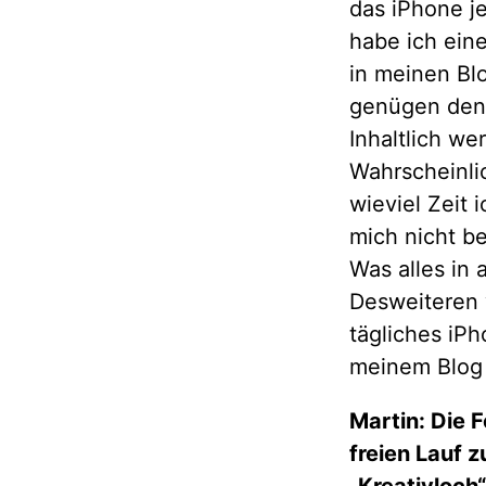
das iPhone j
habe ich ein
in meinen Bl
genügen denk
Inhaltlich w
Wahrscheinli
wieviel Zeit 
mich nicht be
Was alles in 
Desweiteren 
tägliches iPh
meinem Blog
Martin: Die 
freien Lauf z
„Kreativloch