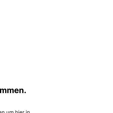
timmen.
n um hier in