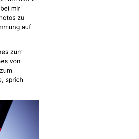
bei mir
Photos zu
timmung auf
ines zum
hes von
 zum
, sprich