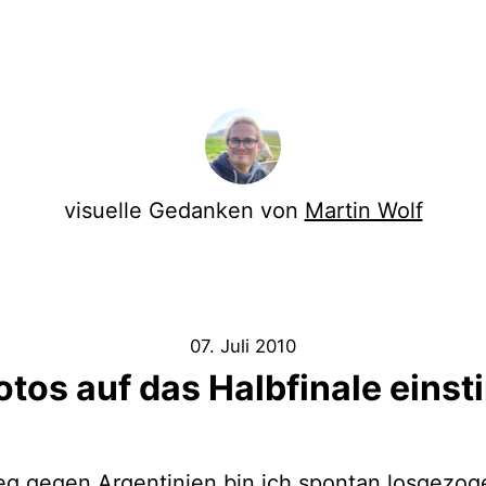
visuelle Gedanken von
Martin Wolf
07. Juli 2010
otos auf das Halbfinale eins
g gegen Argentinien bin ich spontan losgezoge