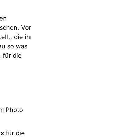
nen
 schon. Vor
llt, die ihr
au so was
 für die
em Photo
px
für die