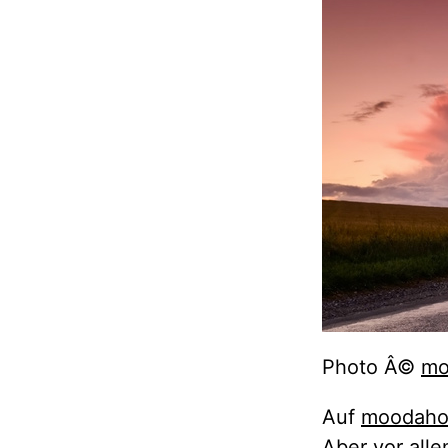
Photo Â©
mo
Auf
moodaho
Aber vor all