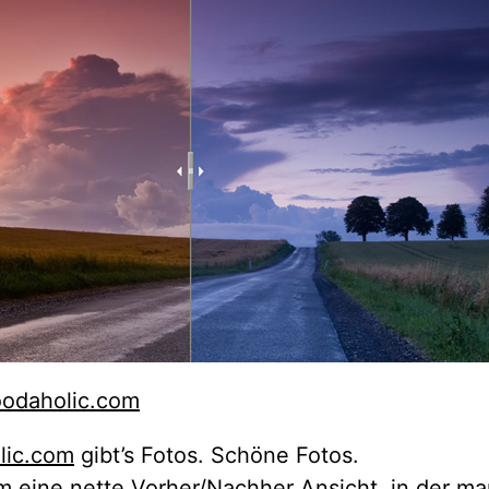
odaholic.com
lic.com
gibt’s Fotos. Schöne Fotos.
em eine nette
Vorher/Nachher Ansicht
, in der ma