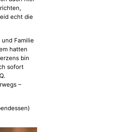
richten,
eid echt die
 und Familie
rem hatten
Herzens bin
h sofort
Q.
rwegs –
bendessen)