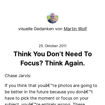
visuelle Gedanken von
Martin Wolf
25. Oktober 2011
Think You Don’t Need To
Focus? Think Again.
Chase Jarvis:
If you think that youâ€™re photos are going to
be better in the future because you donâ€™t
have to pick the moment or focus on your
subject, youâ€™re entirely wrong. These