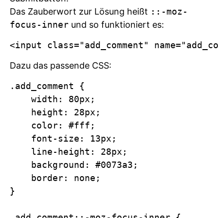
Das Zauberwort zur Lösung heißt
::-moz-
focus-inner
und so funktioniert es:
Dazu das passende CSS:
.add_comment {

    width: 80px;

    height: 28px;

    color: #fff;

    font-size: 13px;

    line-height: 28px;

    background: #0073a3;

    border: none;

}

.add_comment::-moz-focus-inner {
