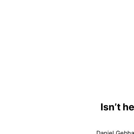
Isn’t h
Daniel Gebha