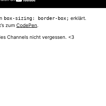
on
box-sizing: border-box;
erklärt.
t’s zum
CodePen
.
es Channels nicht vergessen. <3