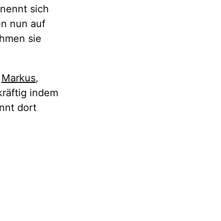
 nennt sich
en nun auf
ehmen sie
e
Markus
,
kräftig indem
önnt dort