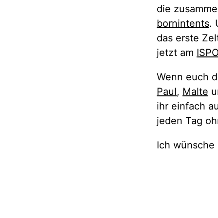
die zusammen
bornintents
.
das erste Ze
jetzt am
ISP
Wenn euch da
Paul
,
Malte
un
ihr einfach a
jeden Tag o
Ich wünsche S